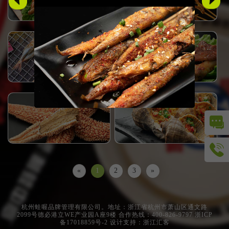
不聊工作，只谈人生，只是宵夜！
正餐加宵夜，年轻人美味胜地。
«
1
2
3
»
杭州蛙喔品牌管理有限公司。地址：浙江省杭州市萧山区通文路
2099号德必港立WE产业园A座9楼 合作热线：400-826-9797
浙ICP
备17018859号-2
设计支持：浙江汇客