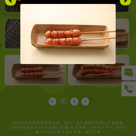
而每个人，都能在蛙喔找到喜爱的口味。
惊喜，就在蛙喔 ！
«
1
2
»
杭州蛙喔品牌管理有限公司。地址：浙江省杭州市萧山区通文路
2099号德必港立WE产业园A座9楼 合作热线：400-826-9797
浙ICP
备17018859号-2
设计支持：浙江汇客