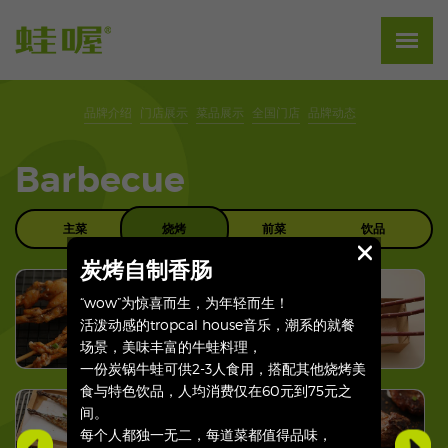
品牌介绍
门店展示
菜品展示
全国门店
品牌动态
Barbecue
主菜
烧烤
前菜
饮品
炭烤自制香肠
“wow”为惊喜而生，为年轻而生！
活泼动感的tropcal house音乐，潮系的就餐
场景，美味丰富的牛蛙料理，
一份炭锅牛蛙可供2-3人食用，搭配其他烧烤美
食与特色饮品，人均消费仅在60元到75元之
间。
每个人都独一无二，每道菜都值得品味，