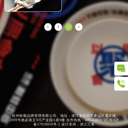
«
1
2
»
杭州蛙喔品牌管理有限公司。地址：浙江省杭州市萧山区通文路
2099号德必港立WE产业园A座9楼 合作热线：400-826-9797
浙ICP
备17018859号-2
设计支持：浙江汇客