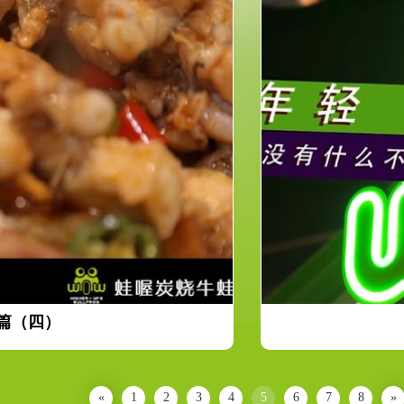
篇（四）
«
1
2
3
4
5
6
7
8
»