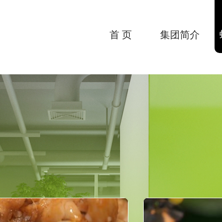
首 页
集团简介