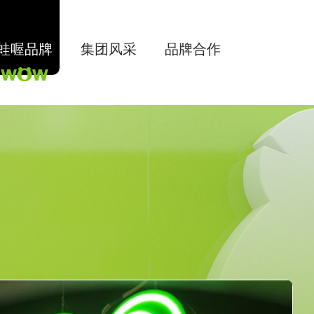
蛙喔品牌
集团风采
品牌合作